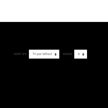
Tri par défaut
6
SORT BY:
SHOW: