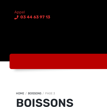
03 44 63 97 13
HOME
/
BOISSONS
/
PAGE 3
BOISSONS