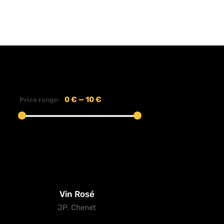
0 €
—
10 €
Price range:
Vin Rosé
JP. Chenet