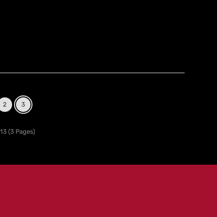
2
3
13 (3 Pages)