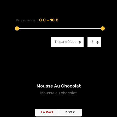
0 €
—
10 €
Price range:
Tri par défaut
6
Mousse Au Chocolat
Mousse au chocolat
La Part
3
,00
€