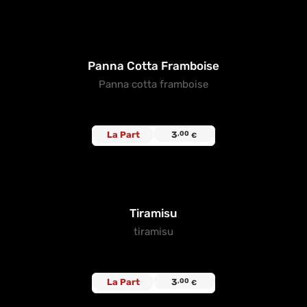
Panna Cotta Framboise
Panna cotta framboise
La Part
3
,00
€
Tiramisu
tiramisu
La Part
3
,00
€