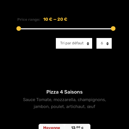
10 €
—
20 €
Price range:
Tri par défaut
6
Pizza 4 Saisons
Sauce Tomate, mozzarella, champignons,
jambon, poulet, artichaut, œuf
Moyenne
13
,00
€