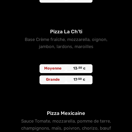
Pizza La Ch’ti
Base Crème fraîche, mozzarella, oignon,
jambon, lardons, maroilles
Moyenne
13
,50
€
Grande
17
,50
€
Pizza Mexicaine
Sauce Tomate, mozzarella, pomme de terre,
champignons, maïs, poivron, chorizo, bœuf