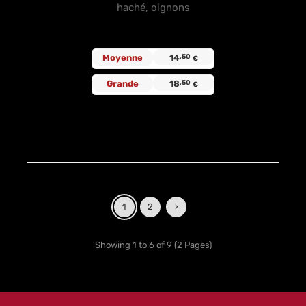
haché, oignons
Moyenne
14
,50
€
Grande
18
,50
€
1
2
›
Showing 1 to 6 of 9 (2 Pages)