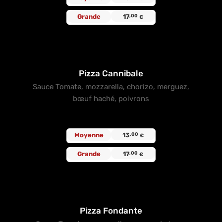
Grande
17
,00
€
Pizza Cannibale
Sauce Tomate, mozzarella, chorizo, merguez,
bœuf haché, poivrons
Moyenne
13
,00
€
Grande
17
,00
€
Pizza Fondante