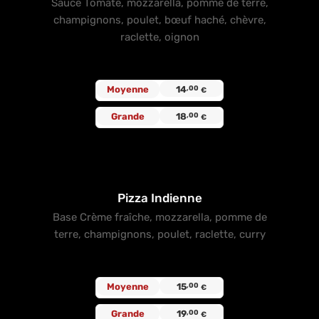
Sauce Tomate, mozzarella, pomme de terre,
champignons, poulet, bœuf haché, chèvre,
raclette, oignon
Moyenne
14
,00
€
Grande
18
,00
€
Pizza Indienne
Base Crème fraîche, mozzarella, pomme de
terre, champignons, poulet, raclette, curry
Moyenne
15
,00
€
Grande
19
,00
€