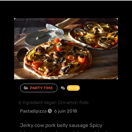
6 Ingredient Vegan Cinnamon Rolls
PARTY TIME
11778
6 Ingredient Vegan Cinnamon Rolls
Pastadipizza
6 juin 2018
Jerky cow pork belly sausage Spicy