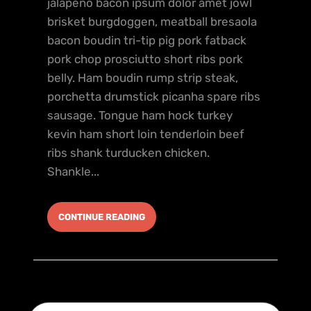
jalapeno bacon ipsum dolor amet jowl
brisket burgdoggen, meatball bresaola
bacon boudin tri-tip pig pork fatback
pork chop prosciutto short ribs pork
belly. Ham boudin rump strip steak,
porchetta drumstick picanha spare ribs
sausage. Tongue ham hock turkey
kevin ham short loin tenderloin beef
ribs shank turducken chicken.
Shankle...
CONTINUE READING