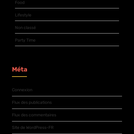
Food
Lifestyle
Non classé
Party Time
Méta
Connexion
Flux des publications
Flux des commentaires
Site de WordPress-FR