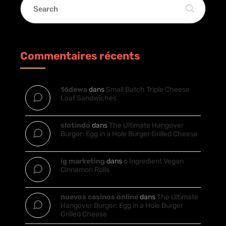
Commentaires récents
16dewa
dans
Small Batch Triple Cheese
Loaf Sandwiches
slotindo
dans
The Ultimate Hangover
Burger: Egg in a Hole Burger Grilled Cheese
ig marketing
dans
6 Ingredient Vegan
Cinnamon Rolls
nuevos casinos online
dans
The Ultimate
Hangover Burger: Egg in a Hole Burger
Grilled Cheese