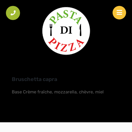
HOME
/
BRUSCHETTAS
/
BRUSCHETTA CAPRA
Bruschetta capra
Base Crème fraîche, mozzarella, chèvre, miel