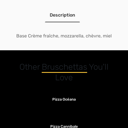
Description
Base Crème fraîche, mozzarella, chèvre, miel
Other
Bruschettas
You'll
Love
Pizza Océana
Pizza Cannibale