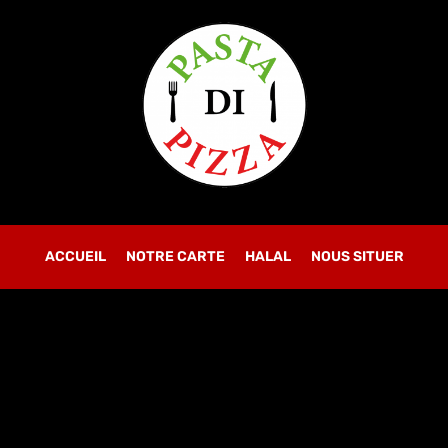
OBLIGATOIRE
MOT DE PASSE
*
SE CONNECTER
SE SOUVENIR DE MOI
ACCUEIL
NOTRE CARTE
Mot de passe perdu ?
HALAL
NOUS SITUER