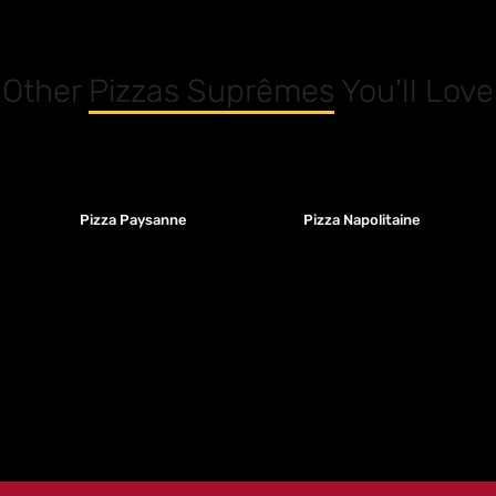
Other
Pizzas Suprêmes
You'll Love
Pizza Paysanne
Pizza Napolitaine