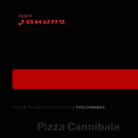
03 44 63 97 13
HOME
/
PIZZA
/
PIZZAS SUPRÊMES
/
PIZZA CANNIBALE
Pizza Cannibale