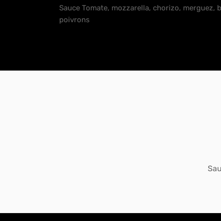
Sauce Tomate, mozzarella, chorizo, merguez, 
poivrons
Sau