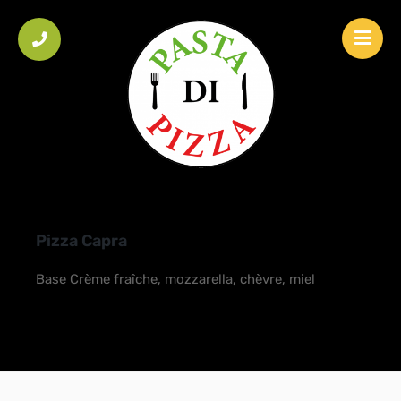
HOME
/
PIZZA
/
PIZZAS INCONTOURNABLES
/
PIZZA CAPRA
Pizza Capra
Base Crème fraîche, mozzarella, chèvre, miel