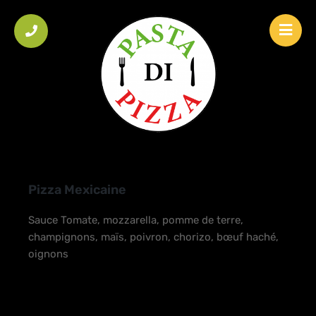
HOME
/
PIZZA
/
PIZZAS SUPRÊMES
/
PIZZA MEXICAINE
Pizza Mexicaine
Sauce Tomate, mozzarella, pomme de terre,
champignons, maïs, poivron, chorizo, bœuf haché,
oignons