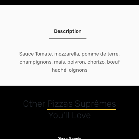
Description
Sauce Tomate, mozzarella, pomme de terre,
champignons, maïs, poivron, chorizo, bœuf
haché, oignons
Other
Pizzas Suprêmes
You'll Love
Pizza Royale