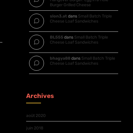
Burger Grilled Cheese
slon3.at
dans
Small Batch Triple
Cheese Loaf Sandwiches
BL555
dans
Small Batch Triple
Cheese Loaf Sandwiches
bhagya88
dans
Small Batch Triple
Cheese Loaf Sandwiches
Archives
août 2020
juin 2018