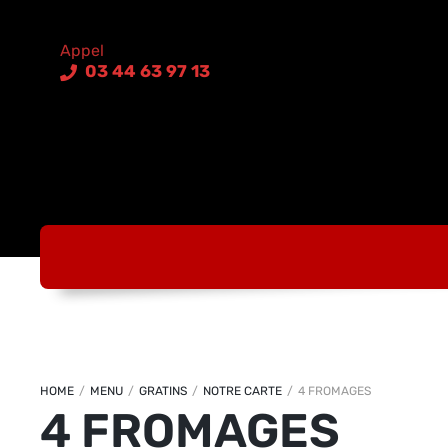
03 44 63 97 13
HOME
/
MENU
/
GRATINS
/
NOTRE CARTE
/
4 FROMAGES
4 FROMAGES