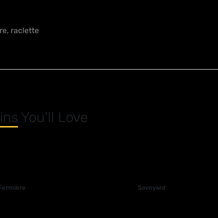
e, raclette
ins
You'll Love
Fermière
Savoyard