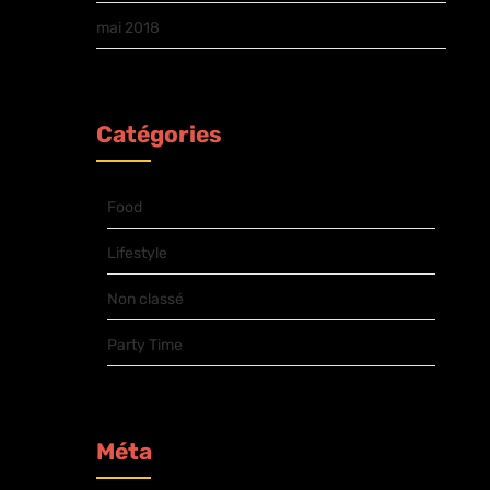
mai 2018
Catégories
Food
Lifestyle
Non classé
Party Time
Méta