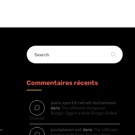
Commentaires récents
paris sportif retrait instantané
dans
The Ultimate Hangover
Burger: Egg in a Hole Burger Grilled
Cheese
poolplanen set
dans
The Ultimate
Hangover Burger: Egg in a Hole