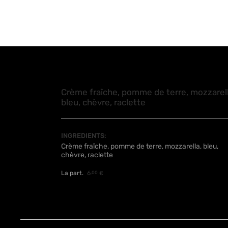
Crème fraîche, pomme de terre, mozzarell
bleu, chèvre, raclette
INGREDIENTS:
Crème fraîche, pomme de terre, mozzarella, bleu,
chèvre, raclette
La part.
6
,00
€