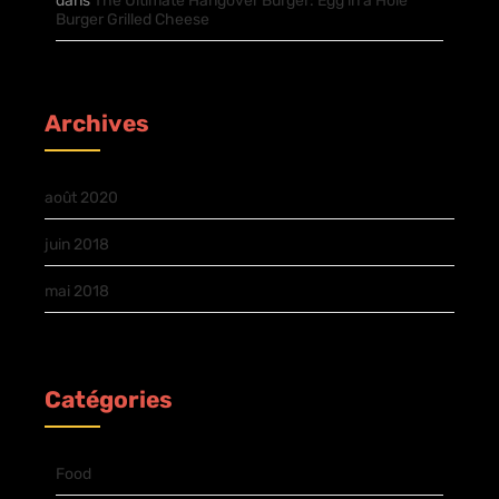
dans
The Ultimate Hangover Burger: Egg in a Hole
Burger Grilled Cheese
Archives
août 2020
juin 2018
mai 2018
Catégories
Food