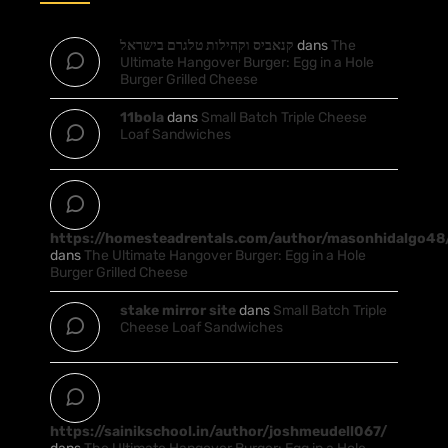
קנאביס וקהילות טלגרם בישראל
dans
The
Ultimate Hangover Burger: Egg in a Hole
Burger Grilled Cheese
11bola
dans
Small Batch Triple Cheese
Loaf Sandwiches
https://homesteadrentals.com/author/masonhidalgo48
dans
The Ultimate Hangover Burger: Egg in a Hole
Burger Grilled Cheese
stake mirror site
dans
Small Batch Triple
Cheese Loaf Sandwiches
https://sainikschool.in/author/joshmeudell067/