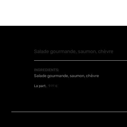
Salade gourmande, saumon, chèvre
INGREDIENTS:
Salade gourmande, saumon, chèvre
La part.
9
,00
€