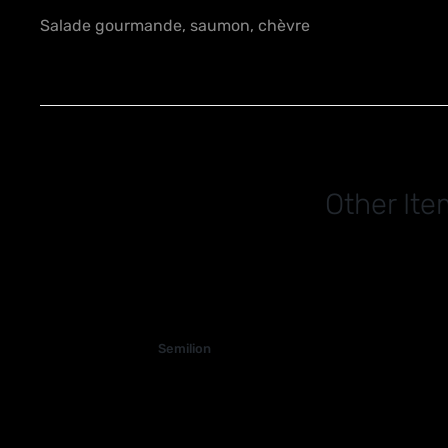
Salade gourmande, saumon, chèvre
Other Ite
Semilion