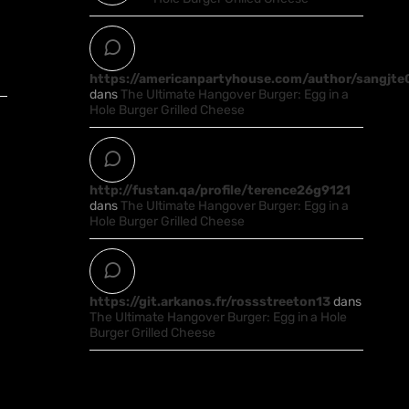
https://americanpartyhouse.com/author/sangjt
dans
The Ultimate Hangover Burger: Egg in a
Hole Burger Grilled Cheese
http://fustan.qa/profile/terence26g9121
dans
The Ultimate Hangover Burger: Egg in a
Hole Burger Grilled Cheese
https://git.arkanos.fr/rossstreeton13
dans
The Ultimate Hangover Burger: Egg in a Hole
Burger Grilled Cheese