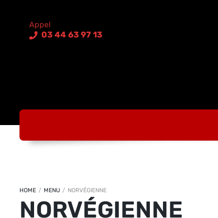
03 44 63 97 13
HOME
/
MENU
/
NORVÉGIENNE
NORVÉGIENNE