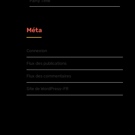
Party Time
Méta
Connexion
Flux des publications
Flux des commentaires
Site de WordPress-FR