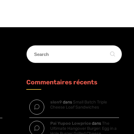
Commentaires récents
slon9
dans
Small Batch Triple
Cheese Loaf Sandwiches
Pai Yupoo Lowprice
dans
The
Ultimate Hangover Burger: Egg in a
Hole Burger Grilled Cheese