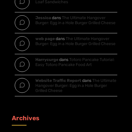
Loaf Sandwiches
Jessica
dans
The Ultimate Hangover
Burger: Egg in a Hole Burger Grilled Cheese
web page
dans
The Ultimate Hangover
Burger: Egg in a Hole Burger Grilled Cheese
Harrycurge
dans
Totoro Pancake Tutorial:
Easy Totoro Pancake Food Art
Website Traffic Report
dans
The Ultimate
Hangover Burger: Egg in a Hole Burger
Grilled Cheese
Archives