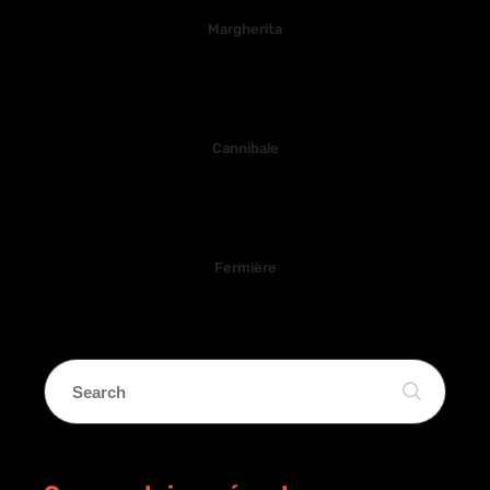
Margherita
Cannibale
Fermière