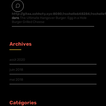
http://gitea.xxhhcty.xyz:8080/rochelle648284/rochelle
dans
The Ultimate Hangover Burger: Egg in a Hole
Burger Grilled Cheese
Archives
août 2020
juin 2018
mai 2018
Catégories