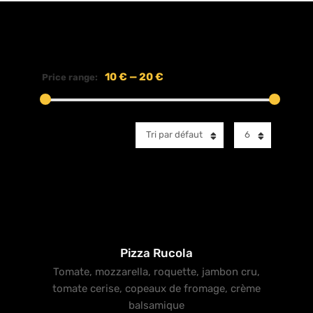
10 €
—
20 €
Price range:
Tri par défaut
6
Pizza Rucola
Tomate, mozzarella, roquette, jambon cru,
tomate cerise, copeaux de fromage, crème
balsamique