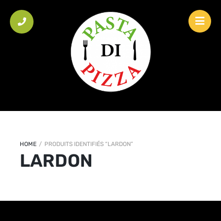
HOME
/
PRODUITS IDENTIFIÉS “LARDON”
LARDON