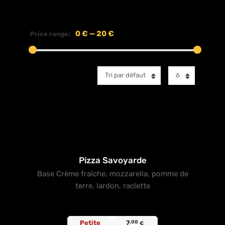
0 €
—
20 €
Price range:
Tri par défaut
6
Pizza Savoyarde
Base Crème fraîche, mozzarella, pomme de
terre, lardon, raclette
Petite
7
,00
€