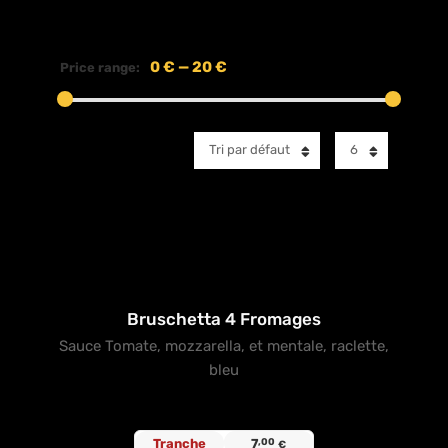
0 €
—
20 €
Price range:
Tri par défaut
6
Bruschetta 4 Fromages
Sauce Tomate, mozzarella, et mentale, raclette,
bleu
Tranche
7
,00
€