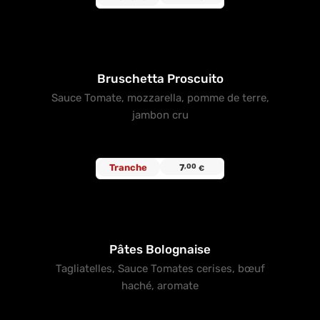
Bruschetta Proscuito
Sauce Tomate, mozzarella, pomme de terre,
jambon cru
Tranche
7
,00
€
Pâtes Bolognaise
Tagliatelles, Sauce Tomates cerises, bœuf
haché, aromate