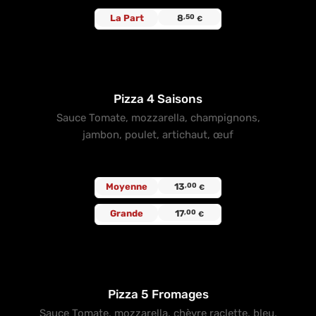
La Part
8
,50
€
Pizza 4 Saisons
Sauce Tomate, mozzarella, champignons,
jambon, poulet, artichaut, œuf
Moyenne
13
,00
€
Grande
17
,00
€
Pizza 5 Fromages
Sauce Tomate, mozzarella, chèvre raclette, bleu,