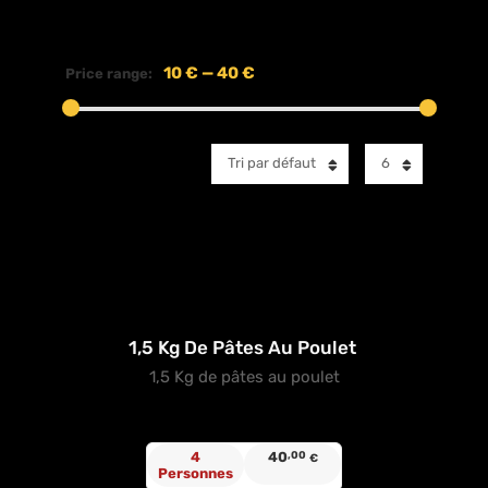
10 €
—
40 €
Price range:
Tri par défaut
6
1,5 Kg De Pâtes Au Poulet
1,5 Kg de pâtes au poulet
4
40
,00
€
Personnes