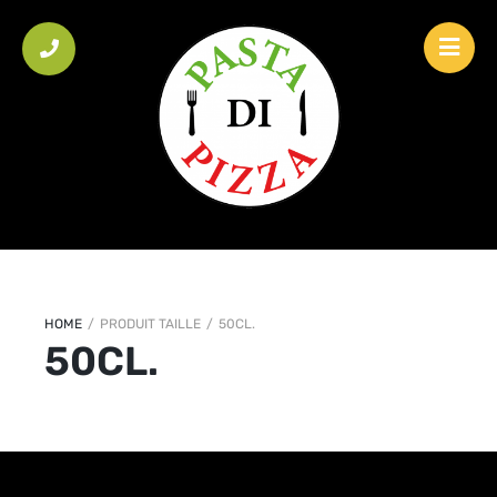
HOME
/
PRODUIT TAILLE
/
50CL.
50CL.