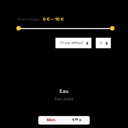
0 €
—
10 €
Price range:
Tri par défaut
6
Eau
Eau plate
50cl.
1
,20
€